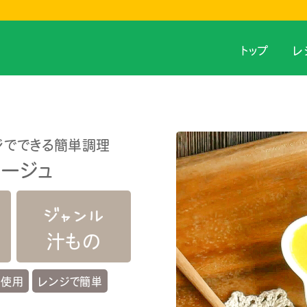
トップ
レ
ジでできる簡単調理
ージュ
汁もの
不使用
レンジで簡単