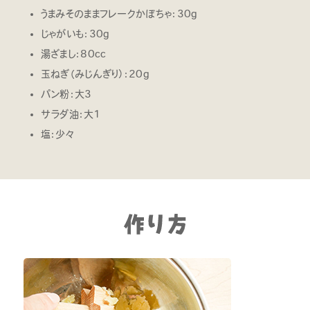
うまみそのままフレークかぼちゃ：30g
じゃがいも：30g
湯ざまし：80cc
玉ねぎ（みじんぎり）：20g
パン粉：大3
サラダ油：大1
塩：少々